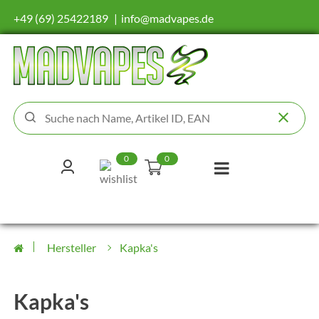
+49 (69) 25422189
info@madvapes.de
0
0
Hersteller
Kapka's
Kapka's