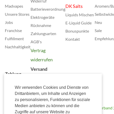
Widerruf
DK Salts
Madvapes
Aromen/B
Batterieverordnung
Unsere Stores
Selbstwick
Liquids Mischen
Elektrogeräte
Jobs
Neu
E-Liquid Guide
Rücknahme
Franchise
Sale
Bonuspunkte
Zahlungsarten
Fulfillment
Empfehlun
Kontakt
AGB's
Nachhaltigkeit
Vertrag
widerrufen
Versand
Zahlung
Wir verwenden Cookies und Dienste von
Wir
Drittanbietern, um Inhalte und Anzeigen
unterstützen
Kostenlose
zu personalisieren, Funktionen für soziale
Lieferung
Medien anbieten zu können und die
ab 50,00€
Zugriffe auf unsere Website zu