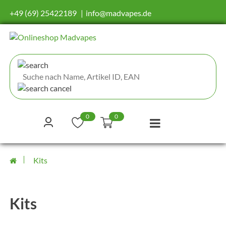
+49 (69) 25422189
info@madvapes.de
0
0
Kits
Kits