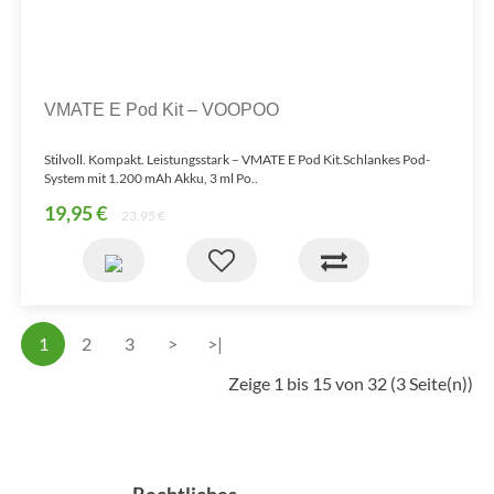
VMATE E Pod Kit – VOOPOO
Stilvoll. Kompakt. Leistungsstark – VMATE E Pod Kit.Schlankes Pod-
System mit 1.200 mAh Akku, 3 ml Po..
19,95 €
23,95 €
1
2
3
>
>|
Zeige 1 bis 15 von 32 (3 Seite(n))
Rechtliches