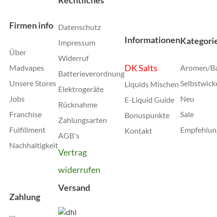
Firmen info
Datenschutz
Informationen
Kategori
Impressum
Über
Widerruf
DK Salts
Madvapes
Aromen/B
Batterieverordnung
Unsere Stores
Selbstwick
Liquids Mischen
Elektrogeräte
Jobs
Neu
E-Liquid Guide
Rücknahme
Franchise
Sale
Bonuspunkte
Zahlungsarten
Fulfillment
Empfehlun
Kontakt
AGB's
Nachhaltigkeit
Vertrag
widerrufen
Versand
Zahlung