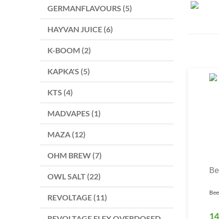
GERMANFLAVOURS (5)
HAYVAN JUICE (6)
K-BOOM (2)
KAPKA'S (5)
KTS (4)
MADVAPES (1)
MAZA (12)
OHM BREW (7)
Be
OWL SALT (22)
Bee
REVOLTAGE (11)
14
REVOLTAGE FLEX OVERDOSED