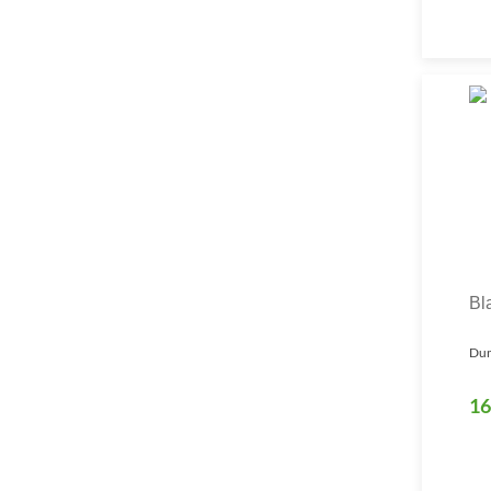
Bl
Dun
16