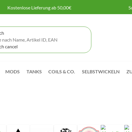
Kostenlose Lieferung ab 50,00€
S
MODS
TANKS
COILS & CO.
SELBSTWICKELN
Z