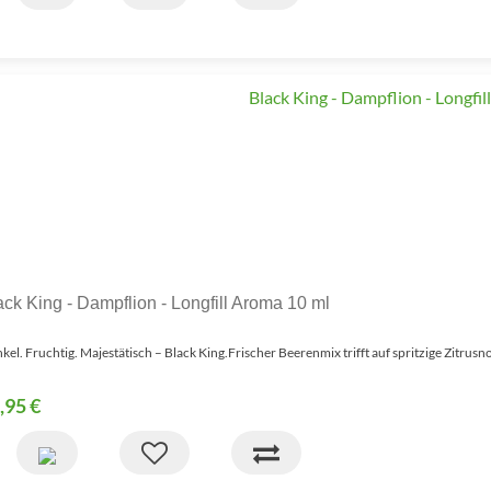
ack King - Dampflion - Longfill Aroma 10 ml
kel. Fruchtig. Majestätisch – Black King.Frischer Beerenmix trifft auf spritzige Zitrusn
,95 €