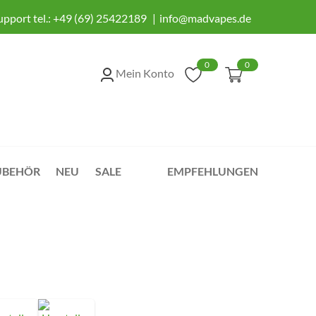
upport tel.:
+49 (69) 25422189
info@madvapes.de
0
0
Mein Konto
UBEHÖR
NEU
SALE
EMPFEHLUNGEN