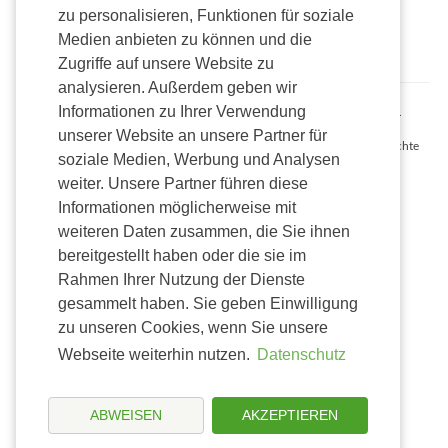
innerhalb
zu personalisieren, Funktionen für soziale
Deutschlands mit
Medien anbieten zu können und die
Alterssichtprüfung
Zugriffe auf unsere Website zu
analysieren. Außerdem geben wir
Informationen zu Ihrer Verwendung
Alle Preise inkl. gesetzl. Mehrwertsteuer zzgl. Versandkosten und ggf.
Nachnahmegebühren, wenn nicht anders beschrieben.
unserer Website an unsere Partner für
Onlineshop Madvapes © 2026 AMV Holdings Germany GmbH. Alle Rechte
soziale Medien, Werbung und Analysen
vorbehalten.
weiter. Unsere Partner führen diese
Informationen möglicherweise mit
weiteren Daten zusammen, die Sie ihnen
bereitgestellt haben oder die sie im
Rahmen Ihrer Nutzung der Dienste
gesammelt haben. Sie geben Einwilligung
zu unseren Cookies, wenn Sie unsere
Webseite weiterhin nutzen.
Datenschutz
ABWEISEN
AKZEPTIEREN