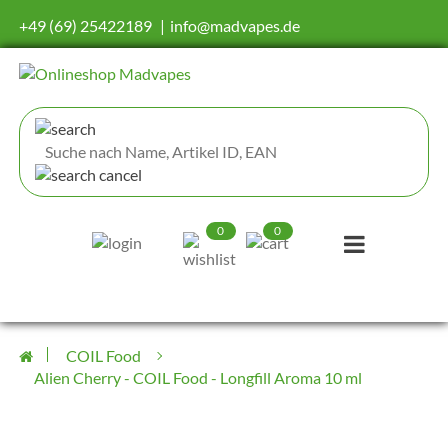
+49 (69) 25422189
info@madvapes.de
0
0
COIL Food
Alien Cherry - COIL Food - Longfill Aroma 10 ml