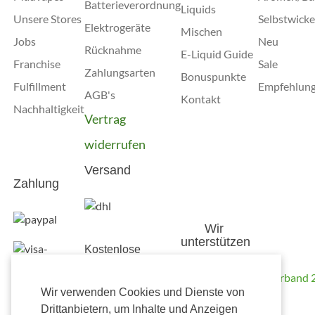
Batterieverordnung
Liquids
Unsere Stores
Selbstwicke
Elektrogeräte
Mischen
Jobs
Neu
Rücknahme
E-Liquid Guide
Franchise
Sale
Zahlungsarten
Bonuspunkte
Fulfillment
Empfehlun
AGB's
Kontakt
Nachhaltigkeit
Vertrag
widerrufen
Versand
Zahlung
Wir
unterstützen
Kostenlose
Lieferung
ab 50,00€
Wir verwenden Cookies und Dienste von
Versendung nur
Drittanbietern, um Inhalte und Anzeigen