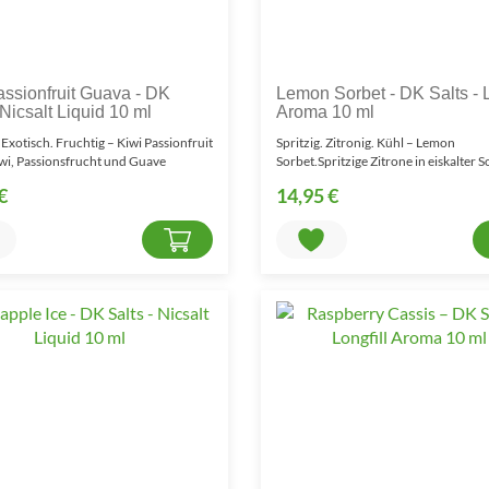
assionfruit Guava - DK
Lemon Sorbet - DK Salts - L
 Nicsalt Liquid 10 ml
Aroma 10 ml
 Exotisch. Fruchtig – Kiwi Passionfruit
Spritzig. Zitronig. Kühl – Lemon
wi, Passionsfrucht und Guave
Sorbet.Spritzige Zitrone in eiskalter S
zen z..
Form.Lemon Sorbet – DK..
€
14,95 €