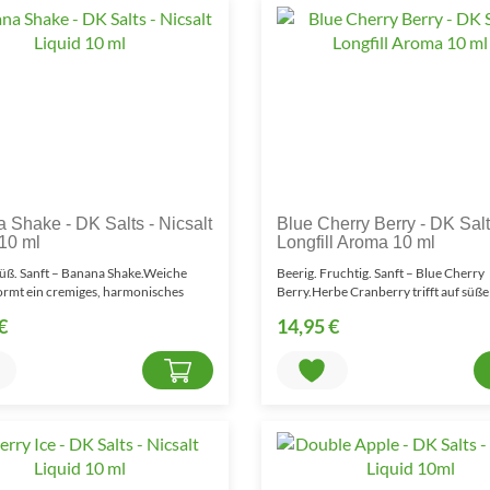
 Shake - DK Salts - Nicsalt
Blue Cherry Berry - DK Salt
 10 ml
Longfill Aroma 10 ml
üß. Sanft – Banana Shake.Weiche
Beerig. Fruchtig. Sanft – Blue Cherry
ormt ein cremiges, harmonisches
Berry.Herbe Cranberry trifft auf süße
nana Shake ..
Heidelbeere und saftige ..
€
14,95 €