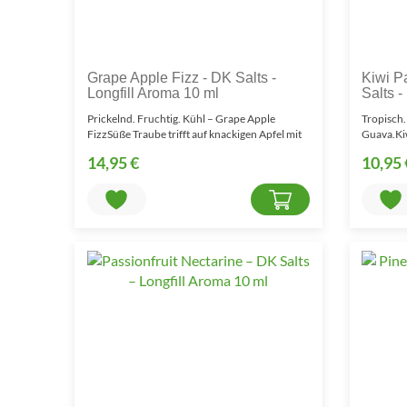
Grape Apple Fizz - DK Salts -
Kiwi P
Longfill Aroma 10 ml
Salts -
Prickelnd. Fruchtig. Kühl – Grape Apple
Tropisch.
FizzSüße Traube trifft auf knackigen Apfel mit
Guava.Ki
spritziger Fi..
verschmel
14,95 €
10,95 