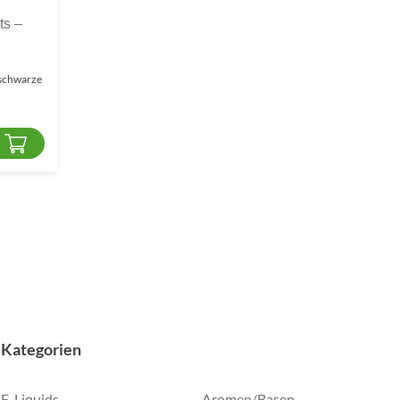
ts –
 schwarze
Kategorien
E-Liquids
Aromen/Basen