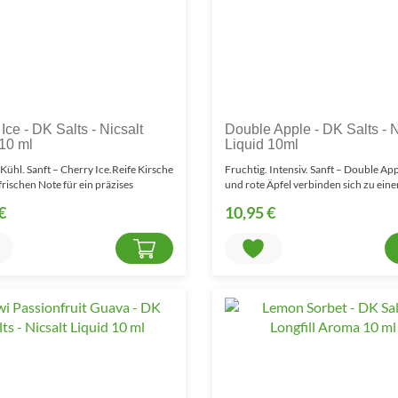
Ice - DK Salts - Nicsalt
Double Apple - DK Salts - N
 10 ml
Liquid 10ml
 Kühl. Sanft – Cherry Ice.Reife Kirsche
Fruchtig. Intensiv. Sanft – Double A
 frischen Note für ein präzises
und rote Äpfel verbinden sich zu ein
er..
ausgewogenen F..
€
10,95 €