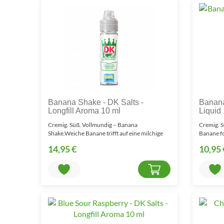
Banana Shake - DK Salts -
Banana
Longfill Aroma 10 ml
Liquid
Cremig. Süß. Vollmundig – Banana
Cremig. S
Shake.Weiche Banane trifft auf eine milchige
Banane f
Shake-Basis.Banana Sha..
Aroma.Ba
14,95 €
10,95 