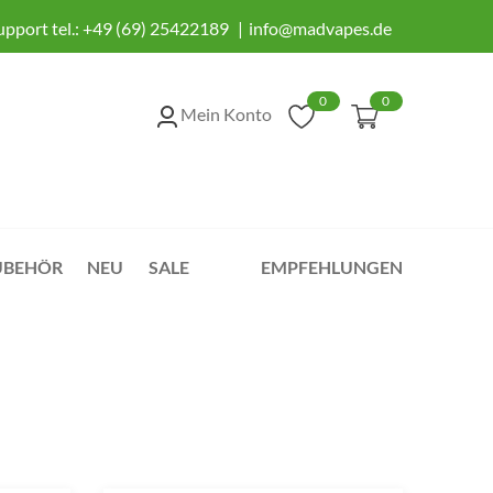
upport tel.:
+49 (69) 25422189
info@madvapes.de
0
0
Mein Konto
UBEHÖR
NEU
SALE
EMPFEHLUNGEN