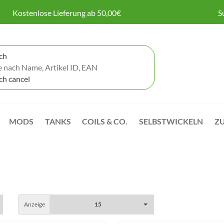
Kostenlose Lieferung ab 50,00€
S
MODS
TANKS
COILS & CO.
SELBSTWICKELN
Z
Anzeige
15