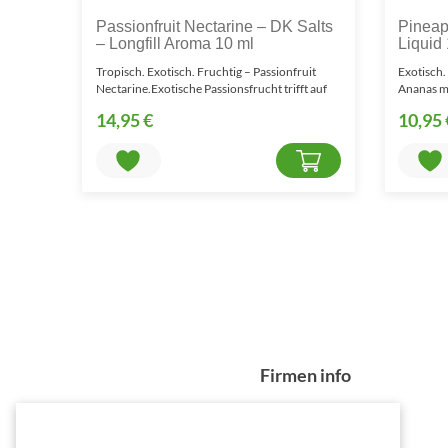
Passionfruit Nectarine – DK Salts
Pineapp
– Longfill Aroma 10 ml
Liquid
Tropisch. Exotisch. Fruchtig – Passionfruit
Exotisch.
Nectarine.Exotische Passionsfrucht trifft auf
Ananas mi
saftige Ne..
DK Sa..
14,95 €
10,95 
Firmen info
Über Madvapes