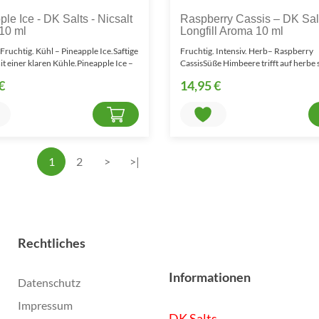
le Ice - DK Salts - Nicsalt
Raspberry Cassis – DK Sal
 10 ml
Longfill Aroma 10 ml
 Fruchtig. Kühl – Pineapple Ice.Saftige
Fruchtig. Intensiv. Herb– Raspberry
t einer klaren Kühle.Pineapple Ice –
CassisSüße Himbeere trifft auf herbe
Johannisbeere.Rasp..
€
14,95 €
1
2
>
>|
Rechtliches
Informationen
Datenschutz
Impressum
DK Salts