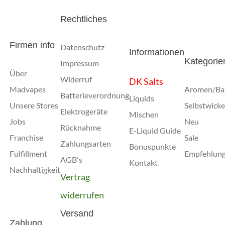
Rechtliches
Firmen info
Datenschutz
Informationen
Kategorie
Impressum
Über
Widerruf
DK Salts
Madvapes
Aromen/Ba
Batterieverordnung
Liquids
Unsere Stores
Selbstwicke
Elektrogeräte
Mischen
Jobs
Neu
Rücknahme
E-Liquid Guide
Franchise
Sale
Zahlungsarten
Bonuspunkte
Fulfillment
Empfehlun
AGB's
Kontakt
Nachhaltigkeit
Vertrag
widerrufen
Versand
Zahlung