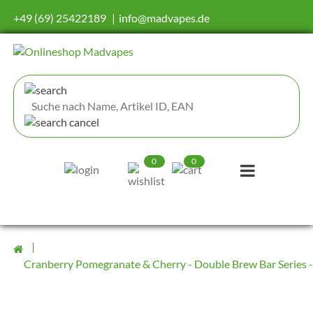
+49 (69) 25422189
info@madvapes.de
0
0
Cranberry Pomegranate & Cherry - Double Brew Bar Series - 