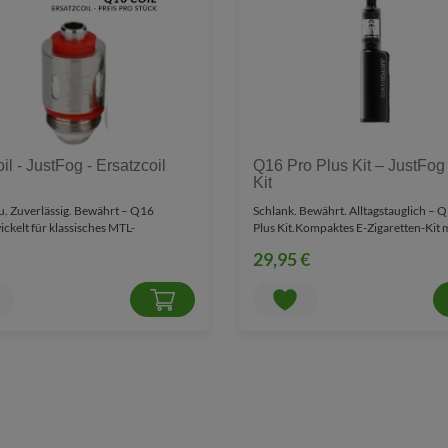
l - JustFog - Ersatzcoil
Q16 Pro Plus Kit – JustFog
Kit
. Zuverlässig. Bewährt – Q16
Schlank. Bewährt. Alltagstauglich – 
ickelt für klassisches MTL-
Plus Kit.Kompaktes E-Zigaretten-Kit 
mpfen mit ausgewog..
integriertem Akk..
29,95 €