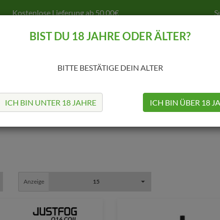
Kostenlose Lieferung ab 50,00€
S
BIST DU 18 JAHRE ODER ÄLTER?
BITTE BESTÄTIGE DEIN ALTER
MODS
TANKS
COILS & CO.
SELBSTWICKELN
Z
ICH BIN UNTER 18 JAHRE
ICH BIN ÜBER 18 J
Anzeige
15