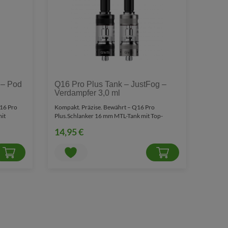
 – Pod
Q16 Pro Plus Tank – JustFog –
Verdampfer 3,0 ml
Q16 Pro
Kompakt. Präzise. Bewährt – Q16 Pro
mit
Plus.Schlanker 16 mm MTL-Tank mit Top-
Fill.Q16 Pro Plus Tank – J..
14,95 €