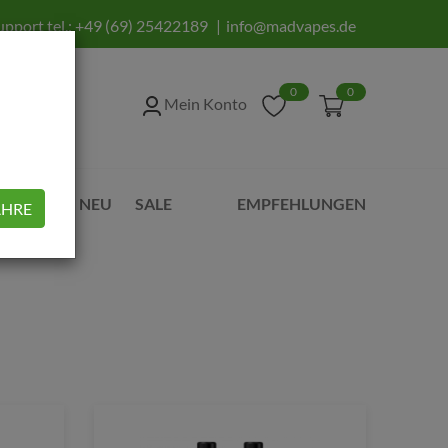
upport tel.:
+49 (69) 25422189
info@madvapes.de
0
0
Mein Konto
UBEHÖR
NEU
SALE
EMPFEHLUNGEN
AHRE