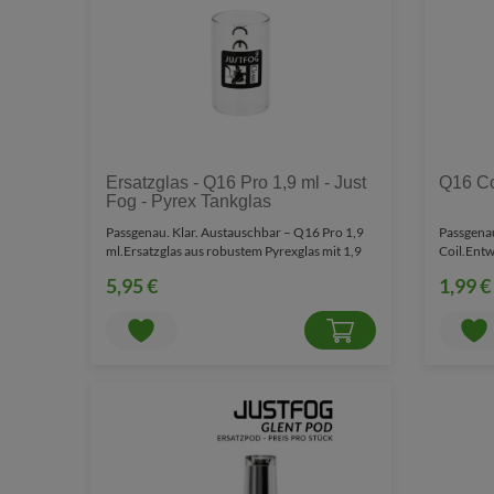
Ersatzglas - Q16 Pro 1,9 ml - Just
Q16 Coi
Fog - Pyrex Tankglas
Passgenau. Klar. Austauschbar – Q16 Pro 1,9
Passgenau
ml.Ersatzglas aus robustem Pyrexglas mit 1,9
Coil.Entw
ml Füllvolu..
Backenda
5,95 €
1,99 €