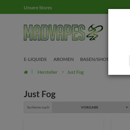
Unsere Stores
E-LIQUIDS
AROMEN
BASEN/SHOTS
KITS
Hersteller
Just Fog
Just Fog
Sortieren nach
VORGABE