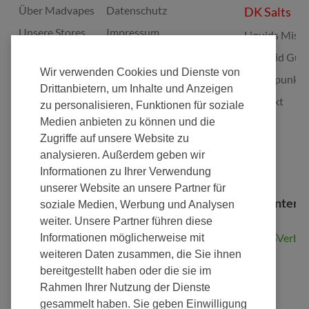
Über Madvapes
Datenschutz
DK Salts
Unsere Stores
Impressum
Liquids Misc
Jobs
Widerruf
E-Liquid Gui
Wir verwenden Cookies und Dienste von
Franchise
Batterieverordnung
Bonuspunkte
Drittanbietern, um Inhalte und Anzeigen
Fulfillment
Elektrogeräte Rücknahme
Kontakt
zu personalisieren, Funktionen für soziale
Nachhaltigkeit
Zahlungsarten
Medien anbieten zu können und die
Zugriffe auf unsere Website zu
AGB's
analysieren. Außerdem geben wir
Vertrag widerrufen
Informationen zu Ihrer Verwendung
unserer Website an unsere Partner für
Zahlung
Versand
Wir unters
soziale Medien, Werbung und Analysen
weiter. Unsere Partner führen diese
Informationen möglicherweise mit
weiteren Daten zusammen, die Sie ihnen
bereitgestellt haben oder die sie im
Kostenlose Lieferung
Rahmen Ihrer Nutzung der Dienste
ab 50,00€
gesammelt haben. Sie geben Einwilligung