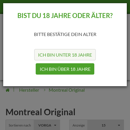
+49 (69) 25422189
info@madvapes.de
BIST DU 18 JAHRE ODER ÄLTER?
BITTE BESTÄTIGE DEIN ALTER
ICH BIN UNTER 18 JAHRE
0
0
ICH BIN ÜBER 18 JAHRE
Hersteller
Montreal Original
Montreal Original
Sortieren nach
VORGABE
Anzeige
15