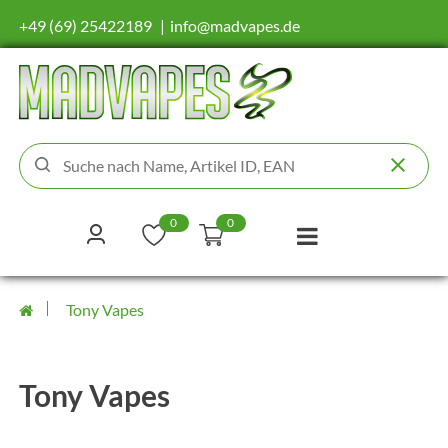
+49 (69) 25422189
info@madvapes.de
0
0
Tony Vapes
Tony Vapes