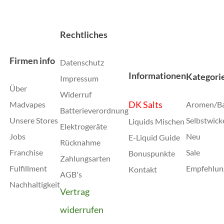
Rechtliches
Firmen info
Datenschutz
Informationen
Kategori
Impressum
Über
Widerruf
DK Salts
Madvapes
Aromen/B
Batterieverordnung
Unsere Stores
Selbstwick
Liquids Mischen
Elektrogeräte
Jobs
Neu
E-Liquid Guide
Rücknahme
Franchise
Sale
Bonuspunkte
Zahlungsarten
Fulfillment
Empfehlun
Kontakt
AGB's
Nachhaltigkeit
Vertrag
widerrufen