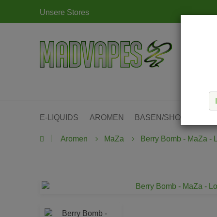
Unsere Stores
E-LIQUIDS
AROMEN
BASEN/SHOTS
KIT
Aromen
MaZa
Berry Bomb - MaZa - L