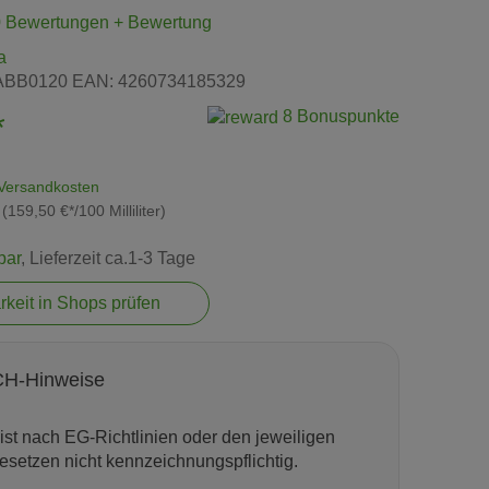
0 Bewertungen
+ Bewertung
a
ABB0120
EAN:
4260734185329
8 Bonuspunkte
*
Versandkosten
r (159,50 €*/100 Milliliter)
bar
, Lieferzeit ca.1-3 Tage
rkeit in Shops prüfen
H-Hinweise
ist nach EG-Richtlinien oder den jeweiligen
esetzen nicht kennzeichnungspflichtig.