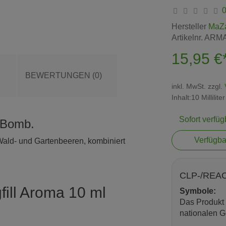
Hersteller
MaZ
Artikelnr.
ARM
15,95 €
BEWERTUNGEN (0)
inkl. MwSt. zzgl.
Inhalt:10 Millilite
Sofort verfüg
y Bomb.
Verfügba
ld- und Gartenbeeren, kombiniert
CLP-/REAC
ill Aroma 10 ml
Symbole:
Das Produkt 
nationalen G