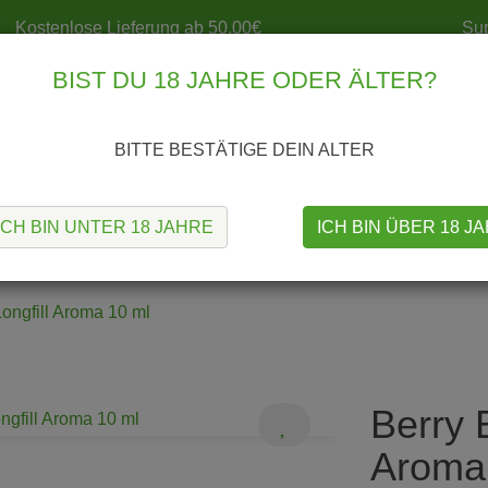
Kostenlose Lieferung ab 50,00€
Sup
BIST DU 18 JAHRE ODER ÄLTER?
BITTE BESTÄTIGE DEIN ALTER
ICH BIN UNTER 18 JAHRE
ICH BIN ÜBER 18 J
S
MODS
TANKS
COILS & CO.
SELBSTWICKELN
ongfill Aroma 10 ml
Berry 
Aroma