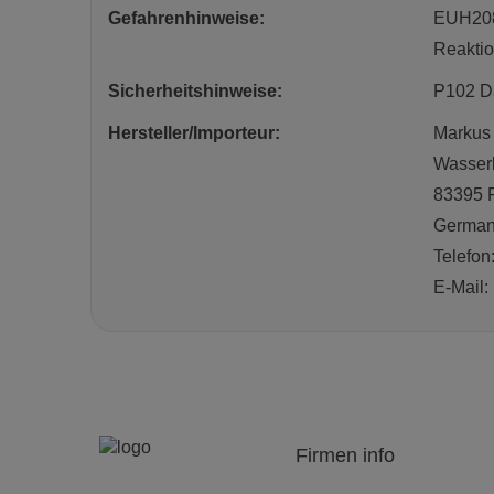
Gefahrenhinweise:
EUH208 
Reaktio
Sicherheitshinweise:
P102 Da
Hersteller/Importeur:
Markus
Wasserb
83395 F
Germa
Telefon
E-Mail
Firmen info