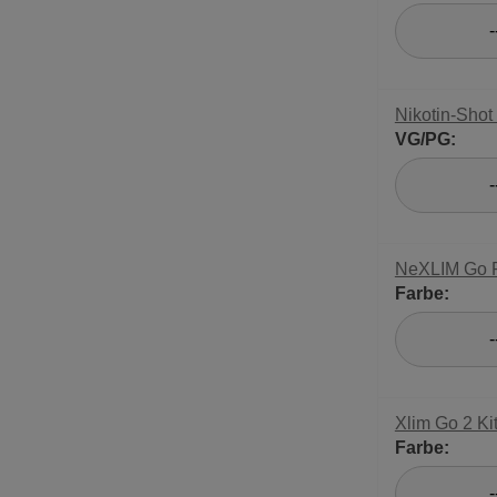
-
Nikotin-Shot
VG/PG:
-
NeXLIM Go P
Farbe:
-
Xlim Go 2 K
Farbe:
-