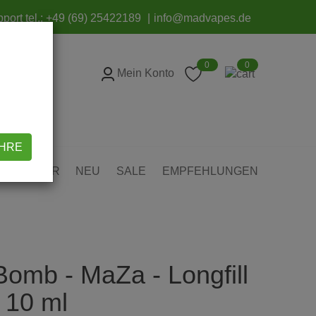
port tel.:
+49 (69) 25422189
info@madvapes.de
0
0
Mein Konto
AHRE
ZUBEHÖR
NEU
SALE
EMPFEHLUNGEN
Bomb - MaZa - Longfill
 10 ml