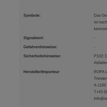
Symbole:
Das Gem
ist nac
kennzei
Signalwort:
-
Gefahrenhinweise:
-
Sicherheitshinweise:
P102: D
Abfalle
Hersteller/Importeur
ROPA L
Trieste
A-1100
T+43 (0
Info@ro