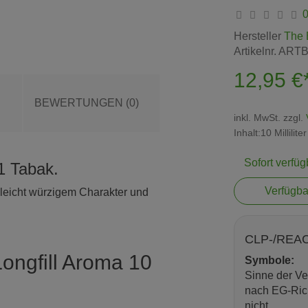
Hersteller
The 
Artikelnr.
ARTB
12,95 €
BEWERTUNGEN (0)
inkl. MwSt. zzgl.
Inhalt:10 Millilite
Sofort verfüg
 1 Tabak.
Verfügba
eicht würzigem Charakter und
CLP-/REAC
Longfill Aroma 10
Symbole:
Sinne der Ve
nach EG-Rich
nicht