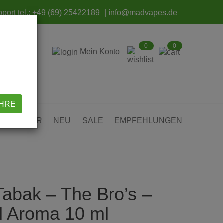
port tel.:
+49 (69) 25422189
info@madvapes.de
0
0
Mein Konto
AHRE
ZUBEHÖR
NEU
SALE
EMPFEHLUNGEN
Tabak – The Bro’s –
ll Aroma 10 ml