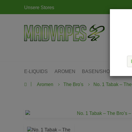
Unsere Stores
E-LIQUIDS
AROMEN
BASEN/SHOTS
KIT
Aromen
The Bro's
No. 1 Tabak – The 