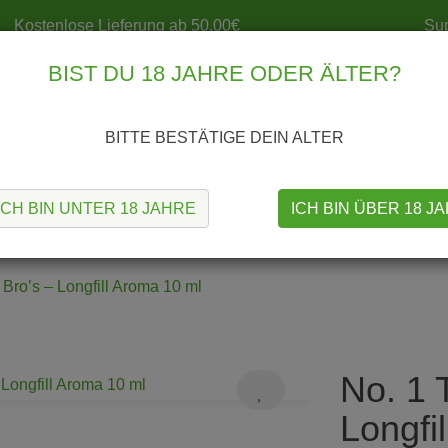
Kostenlose Lieferung ab 50,00€
Sup
BIST DU 18 JAHRE ODER ÄLTER?
BITTE BESTÄTIGE DEIN ALTER
ICH BIN UNTER 18 JAHRE
ICH BIN ÜBER 18 J
S
MODS
TANKS
COILS & CO.
SELBSTWICKELN
Bro’s – Longfill Aroma 10 ml
No. 1 
Longfi