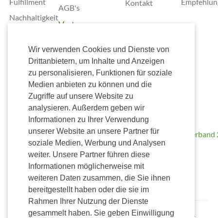
Fulfillment
Empfehlun
Kontakt
AGB's
Nachhaltigkeit
Vertrag
widerrufen
Wir verwenden Cookies und Dienste von
Versand
Drittanbietern, um Inhalte und Anzeigen
Zahlung
zu personalisieren, Funktionen für soziale
Medien anbieten zu können und die
Zugriffe auf unsere Website zu
Wir
analysieren. Außerdem geben wir
unterstützen
Kostenlose
Informationen zu Ihrer Verwendung
Lieferung
unserer Website an unsere Partner für
ab 50,00€
soziale Medien, Werbung und Analysen
Versendung nur
weiter. Unsere Partner führen diese
innerhalb
Informationen möglicherweise mit
Deutschlands mit
weiteren Daten zusammen, die Sie ihnen
Alterssichtprüfung
bereitgestellt haben oder die sie im
Rahmen Ihrer Nutzung der Dienste
gesammelt haben. Sie geben Einwilligung
Alle Preise inkl. gesetzl. Mehrwertsteuer zzgl. Versandkosten und ggf.