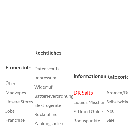
Rechtliches
Firmen info
Datenschutz
Informationen
Kategori
Impressum
Über
Widerruf
DK Salts
Madvapes
Aromen/B
Batterieverordnung
Unsere Stores
Selbstwick
Liquids Mischen
Elektrogeräte
Jobs
Neu
E-Liquid Guide
Rücknahme
Franchise
Sale
Bonuspunkte
Zahlungsarten