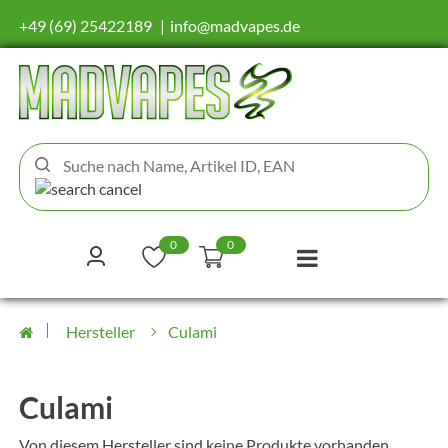
+49 (69) 25422189
info@madvapes.de
0
0
Hersteller
Culami
Culami
Von diesem Hersteller sind keine Produkte vorhanden.