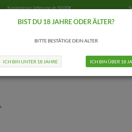
Kostenlose Lieferung ab 50,00€
S
BIST DU 18 JAHRE ODER ÄLTER?
BITTE BESTÄTIGE DEIN ALTER
MODS
TANKS
COILS & CO.
SELBSTWICKELN
Z
ICH BIN UNTER 18 JAHRE
ICH BIN ÜBER 18 J
.