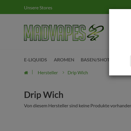
Unsere Stores
E-LIQUIDS
AROMEN
BASEN/SHOTS
KITS
Hersteller
Drip Wich
Drip Wich
Von diesem Hersteller sind keine Produkte vorhanden