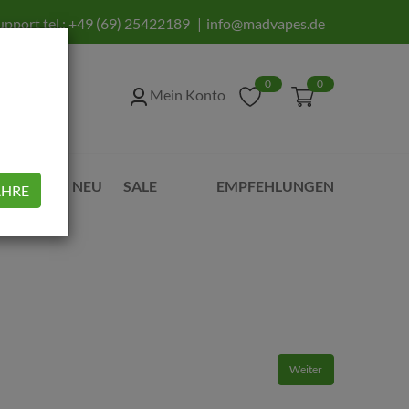
upport tel.:
+49 (69) 25422189
info@madvapes.de
0
0
Mein Konto
UBEHÖR
NEU
SALE
EMPFEHLUNGEN
AHRE
Weiter