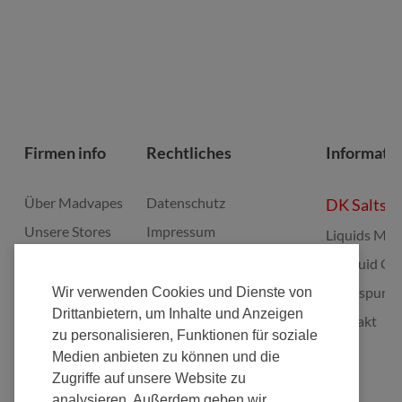
Firmen info
Rechtliches
Informati
Über Madvapes
Datenschutz
DK Salts
Unsere Stores
Impressum
Liquids Mis
Jobs
Widerruf
E-Liquid Gu
Franchise
Batterieverordnung
Bonuspunk
Wir verwenden Cookies und Dienste von
Drittanbietern, um Inhalte und Anzeigen
Fulfillment
Elektrogeräte Rücknahme
Kontakt
zu personalisieren, Funktionen für soziale
Nachhaltigkeit
Zahlungsarten
Medien anbieten zu können und die
AGB's
Zugriffe auf unsere Website zu
analysieren. Außerdem geben wir