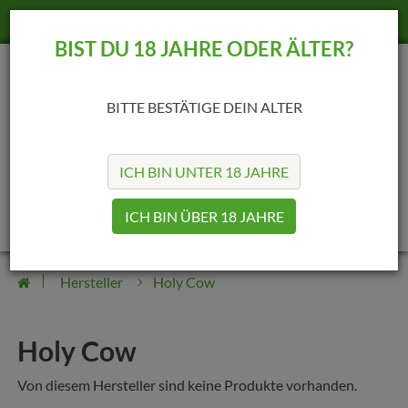
+49 (69) 25422189
info@madvapes.de
BIST DU 18 JAHRE ODER ÄLTER?
BITTE BESTÄTIGE DEIN ALTER
ICH BIN UNTER 18 JAHRE
0
0
ICH BIN ÜBER 18 JAHRE
Hersteller
Holy Cow
Holy Cow
Von diesem Hersteller sind keine Produkte vorhanden.