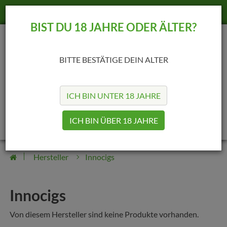
+49 (69) 25422189
info@madvapes.de
BIST DU 18 JAHRE ODER ÄLTER?
BITTE BESTÄTIGE DEIN ALTER
ICH BIN UNTER 18 JAHRE
0
0
ICH BIN ÜBER 18 JAHRE
Hersteller
Innocigs
Innocigs
Von diesem Hersteller sind keine Produkte vorhanden.