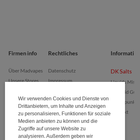
Firmen info
Rechtliches
Informatio
Über Madvapes
Datenschutz
DK Salts
Unsere Stores
Impressum
Liquids Misc
Jobs
Widerruf
E-Liquid Gui
Wir verwenden Cookies und Dienste von
Franchise
Batterieverordnung
Bonuspunkte
Drittanbietern, um Inhalte und Anzeigen
Fulfillment
Elektrogeräte Rücknahme
Kontakt
zu personalisieren, Funktionen für soziale
Nachhaltigkeit
Zahlungsarten
Medien anbieten zu können und die
Zugriffe auf unsere Website zu
AGB's
analysieren. Außerdem geben wir