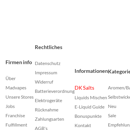
Rechtliches
Firmen info
Datenschutz
Informationen
Kategori
Impressum
Über
Widerruf
DK Salts
Madvapes
Aromen/B
Batterieverordnung
Unsere Stores
Selbstwick
Liquids Mischen
Elektrogeräte
Jobs
Neu
E-Liquid Guide
Rücknahme
Franchise
Sale
Bonuspunkte
Zahlungsarten
Fulfillment
Empfehlun
Kontakt
AGB's