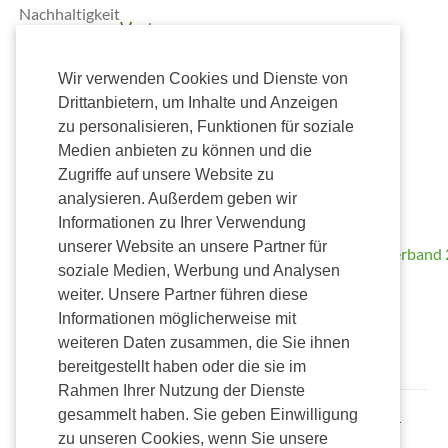
Nachhaltigkeit
Vertrag
widerrufen
Wir verwenden Cookies und Dienste von
Versand
Drittanbietern, um Inhalte und Anzeigen
Zahlung
zu personalisieren, Funktionen für soziale
Medien anbieten zu können und die
Zugriffe auf unsere Website zu
Wir
analysieren. Außerdem geben wir
unterstützen
Kostenlose
Informationen zu Ihrer Verwendung
Lieferung
unserer Website an unsere Partner für
ab 50,00€
soziale Medien, Werbung und Analysen
Versendung nur
weiter. Unsere Partner führen diese
innerhalb
Informationen möglicherweise mit
Deutschlands mit
weiteren Daten zusammen, die Sie ihnen
Alterssichtprüfung
bereitgestellt haben oder die sie im
Rahmen Ihrer Nutzung der Dienste
gesammelt haben. Sie geben Einwilligung
Alle Preise inkl. gesetzl. Mehrwertsteuer zzgl. Versandkosten und ggf.
Nachnahmegebühren, wenn nicht anders beschrieben.
zu unseren Cookies, wenn Sie unsere