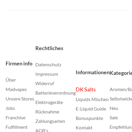
Rechtliches
Firmen info
Datenschutz
Informationen
Kategori
Impressum
Über
Widerruf
DK Salts
Madvapes
Aromen/B
Batterieverordnung
Unsere Stores
Selbstwick
Liquids Mischen
Elektrogeräte
Jobs
Neu
E-Liquid Guide
Rücknahme
Franchise
Sale
Bonuspunkte
Zahlungsarten
Fulfillment
Empfehlun
Kontakt
AGB's