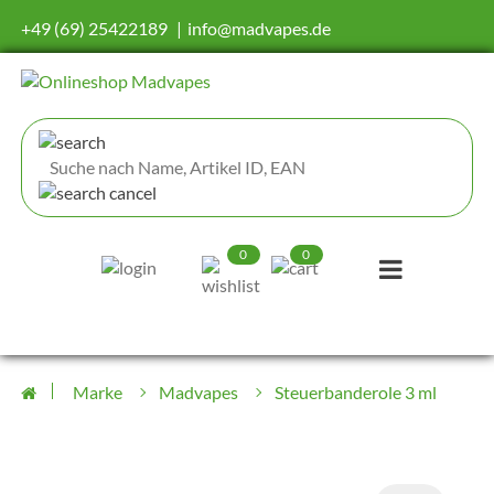
+49 (69) 25422189
info@madvapes.de
0
0
Marke
Madvapes
Steuerbanderole 3 ml