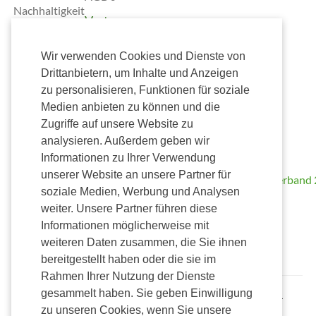
Nachhaltigkeit
Vertrag
widerrufen
Wir verwenden Cookies und Dienste von
Versand
Drittanbietern, um Inhalte und Anzeigen
Zahlung
zu personalisieren, Funktionen für soziale
Medien anbieten zu können und die
Zugriffe auf unsere Website zu
Wir
analysieren. Außerdem geben wir
unterstützen
Kostenlose
Informationen zu Ihrer Verwendung
Lieferung
unserer Website an unsere Partner für
ab 50,00€
soziale Medien, Werbung und Analysen
Versendung nur
weiter. Unsere Partner führen diese
innerhalb
Informationen möglicherweise mit
Deutschlands mit
weiteren Daten zusammen, die Sie ihnen
Alterssichtprüfung
bereitgestellt haben oder die sie im
Rahmen Ihrer Nutzung der Dienste
gesammelt haben. Sie geben Einwilligung
Alle Preise inkl. gesetzl. Mehrwertsteuer zzgl. Versandkosten und ggf.
Nachnahmegebühren, wenn nicht anders beschrieben.
zu unseren Cookies, wenn Sie unsere