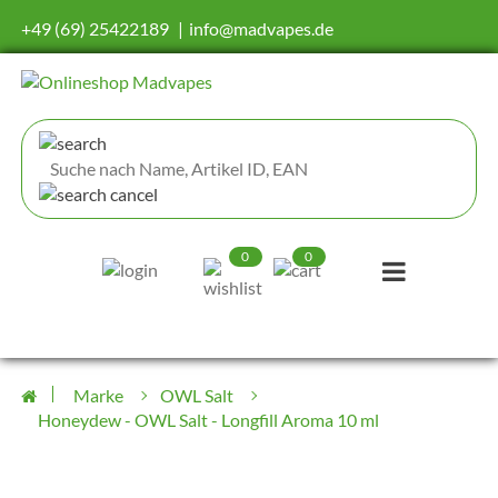
+49 (69) 25422189
info@madvapes.de
0
0
Marke
OWL Salt
Honeydew - OWL Salt - Longfill Aroma 10 ml