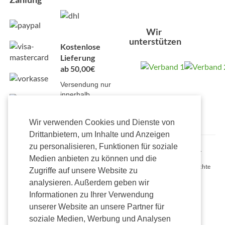
Wir
unterstützen
Kostenlose
Lieferung
ab 50,00€
Versendung nur
innerhalb
Deutschlands mit
Alterssichtprüfung
Wir verwenden Cookies und Dienste von
Drittanbietern, um Inhalte und Anzeigen
zu personalisieren, Funktionen für soziale
Alle Preise inkl. gesetzl. Mehrwertsteuer zzgl. Versandkosten und ggf.
Nachnahmegebühren, wenn nicht anders beschrieben.
Medien anbieten zu können und die
Onlineshop Madvapes © 2026 AMV Holdings Germany GmbH. Alle Rechte
Zugriffe auf unsere Website zu
vorbehalten.
analysieren. Außerdem geben wir
Informationen zu Ihrer Verwendung
unserer Website an unsere Partner für
soziale Medien, Werbung und Analysen