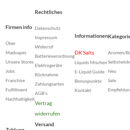
Rechtliches
Firmen info
Datenschutz
Informationen
Kategori
Impressum
Über
Widerruf
DK Salts
Madvapes
Aromen/B
Batterieverordnung
Unsere Stores
Selbstwick
Liquids Mischen
Elektrogeräte
Jobs
Neu
E-Liquid Guide
Rücknahme
Franchise
Sale
Bonuspunkte
Zahlungsarten
Fulfillment
Empfehlun
Kontakt
AGB's
Nachhaltigkeit
Vertrag
widerrufen
Versand
Zahlung