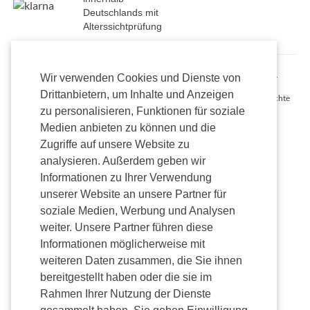
Deutschlands mit
Alterssichtprüfung
Alle Preise inkl. gesetzl. Mehrwertsteuer zzgl. Versandkosten und ggf.
Wir verwenden Cookies und Dienste von
Nachnahmegebühren, wenn nicht anders beschrieben.
Drittanbietern, um Inhalte und Anzeigen
Onlineshop Madvapes © 2026 AMV Holdings Germany GmbH. Alle Rechte
vorbehalten.
zu personalisieren, Funktionen für soziale
Medien anbieten zu können und die
Zugriffe auf unsere Website zu
analysieren. Außerdem geben wir
Informationen zu Ihrer Verwendung
unserer Website an unsere Partner für
soziale Medien, Werbung und Analysen
weiter. Unsere Partner führen diese
Informationen möglicherweise mit
weiteren Daten zusammen, die Sie ihnen
bereitgestellt haben oder die sie im
Rahmen Ihrer Nutzung der Dienste