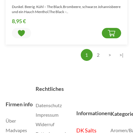
Dunkel. Beerig. Kühl – The Black.Brombeere, schwarze Johannisbeere
und ein Hauch Menthol.The Black –..
8,95 €
1
2
>
>|
Rechtliches
Firmen info
Datenschutz
Informationen
Kategori
Impressum
Über
Widerruf
DK Salts
Madvapes
Aromen/B