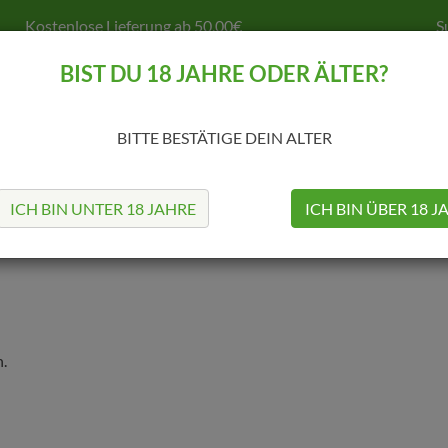
Kostenlose Lieferung ab 50,00€
S
BIST DU 18 JAHRE ODER ÄLTER?
BITTE BESTÄTIGE DEIN ALTER
MODS
TANKS
COILS & CO.
SELBSTWICKELN
Z
ICH BIN UNTER 18 JAHRE
ICH BIN ÜBER 18 J
.