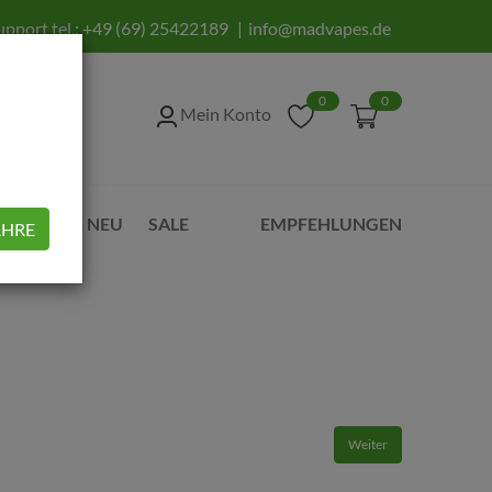
upport tel.:
+49 (69) 25422189
info@madvapes.de
0
0
Mein Konto
UBEHÖR
NEU
SALE
EMPFEHLUNGEN
AHRE
Weiter