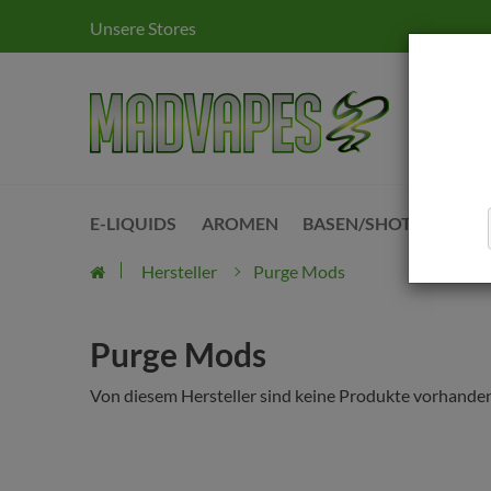
Unsere Stores
E-LIQUIDS
AROMEN
BASEN/SHOTS
KITS
Hersteller
Purge Mods
Purge Mods
Von diesem Hersteller sind keine Produkte vorhanden