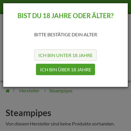
+49 (69) 25422189
info@madvapes.de
BIST DU 18 JAHRE ODER ÄLTER?
BITTE BESTÄTIGE DEIN ALTER
ICH BIN UNTER 18 JAHRE
0
0
ICH BIN ÜBER 18 JAHRE
Hersteller
Steampipes
Steampipes
Von diesem Hersteller sind keine Produkte vorhanden.