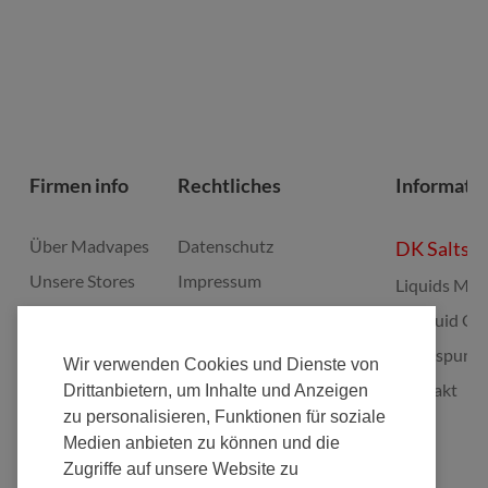
Firmen info
Rechtliches
Informati
Über Madvapes
Datenschutz
DK Salts
Unsere Stores
Impressum
Liquids Mis
Jobs
Widerruf
E-Liquid Gu
Franchise
Batterieverordnung
Bonuspunk
Wir verwenden Cookies und Dienste von
Fulfillment
Elektrogeräte Rücknahme
Kontakt
Drittanbietern, um Inhalte und Anzeigen
zu personalisieren, Funktionen für soziale
Nachhaltigkeit
Zahlungsarten
Medien anbieten zu können und die
AGB's
Zugriffe auf unsere Website zu