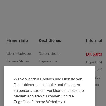
Firmen info
Rechtliches
Informati
Über Madvapes
Datenschutz
DK Salts
Unsere Stores
Impressum
Liquids Mis
Jobs
Widerruf
E-Liquid Gu
Franchise
Batterieverordnung
Bonuspunk
Wir verwenden Cookies und Dienste von
Fulfillment
Elektrogeräte Rücknahme
Kontakt
Drittanbietern, um Inhalte und Anzeigen
zu personalisieren, Funktionen für soziale
Nachhaltigkeit
Zahlungsarten
Medien anbieten zu können und die
AGB's
Zugriffe auf unsere Website zu