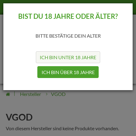
+49 (69) 25422189
info@madvapes.de
BIST DU 18 JAHRE ODER ÄLTER?
BITTE BESTÄTIGE DEIN ALTER
ICH BIN UNTER 18 JAHRE
0
0
ICH BIN ÜBER 18 JAHRE
Hersteller
VGOD
VGOD
Von diesem Hersteller sind keine Produkte vorhanden.