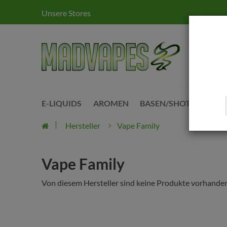
Unsere Stores
E-LIQUIDS
AROMEN
BASEN/SHOTS
KITS
Hersteller
Vape Family
Vape Family
Von diesem Hersteller sind keine Produkte vorhanden