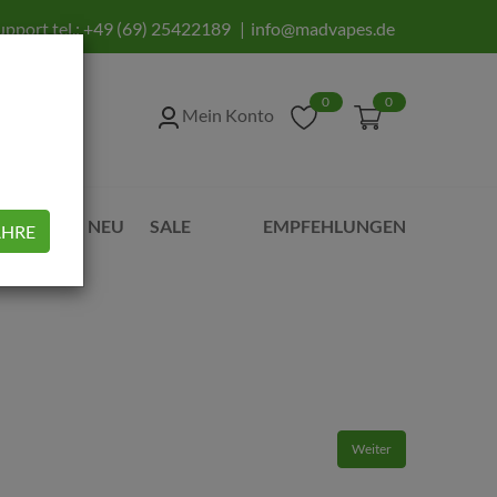
upport tel.:
+49 (69) 25422189
info@madvapes.de
0
0
Mein Konto
UBEHÖR
NEU
SALE
EMPFEHLUNGEN
AHRE
Weiter