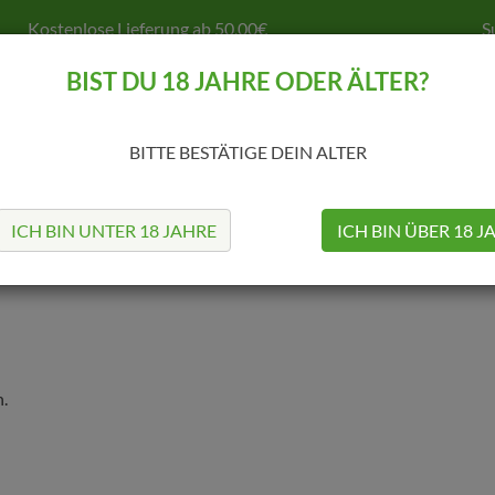
Kostenlose Lieferung ab 50,00€
S
BIST DU 18 JAHRE ODER ÄLTER?
BITTE BESTÄTIGE DEIN ALTER
MODS
TANKS
COILS & CO.
SELBSTWICKELN
Z
ICH BIN UNTER 18 JAHRE
ICH BIN ÜBER 18 J
.