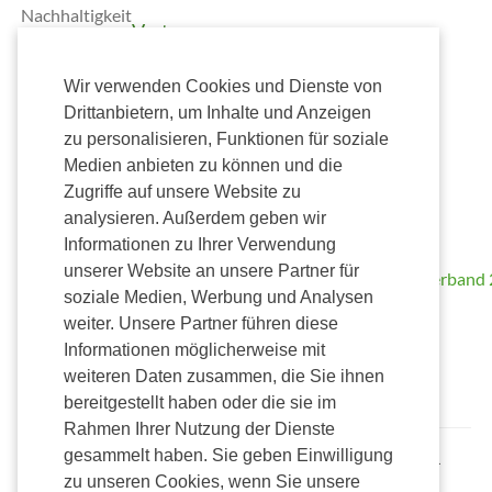
Nachhaltigkeit
Vertrag
widerrufen
Wir verwenden Cookies und Dienste von
Versand
Drittanbietern, um Inhalte und Anzeigen
Zahlung
zu personalisieren, Funktionen für soziale
Medien anbieten zu können und die
Zugriffe auf unsere Website zu
Wir
analysieren. Außerdem geben wir
unterstützen
Kostenlose
Informationen zu Ihrer Verwendung
Lieferung
unserer Website an unsere Partner für
ab 50,00€
soziale Medien, Werbung und Analysen
Versendung nur
weiter. Unsere Partner führen diese
innerhalb
Informationen möglicherweise mit
Deutschlands mit
weiteren Daten zusammen, die Sie ihnen
Alterssichtprüfung
bereitgestellt haben oder die sie im
Rahmen Ihrer Nutzung der Dienste
gesammelt haben. Sie geben Einwilligung
Alle Preise inkl. gesetzl. Mehrwertsteuer zzgl. Versandkosten und ggf.
Nachnahmegebühren, wenn nicht anders beschrieben.
zu unseren Cookies, wenn Sie unsere