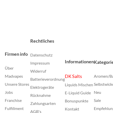
Rechtliches
Firmen info
Datenschutz
Informationen
Kategori
Impressum
Über
Widerruf
DK Salts
Madvapes
Aromen/B
Batterieverordnung
Unsere Stores
Selbstwick
Liquids Mischen
Elektrogeräte
Jobs
Neu
E-Liquid Guide
Rücknahme
Franchise
Sale
Bonuspunkte
Zahlungsarten
Fulfillment
Empfehlun
Kontakt
AGB's