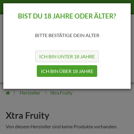
+49 (69) 25422189
info@madvapes.de
BIST DU 18 JAHRE ODER ÄLTER?
BITTE BESTÄTIGE DEIN ALTER
ICH BIN UNTER 18 JAHRE
0
0
ICH BIN ÜBER 18 JAHRE
Hersteller
Xtra Fruity
Xtra Fruity
Von diesem Hersteller sind keine Produkte vorhanden.