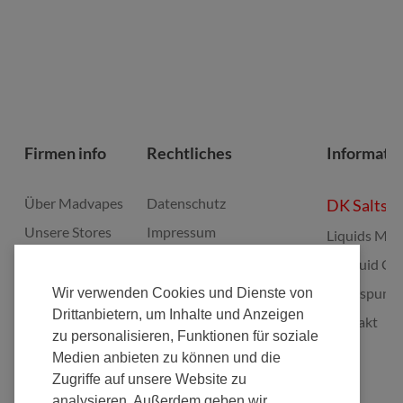
Firmen info
Rechtliches
Informati
Über Madvapes
Datenschutz
DK Salts
Unsere Stores
Impressum
Liquids Mis
Jobs
Widerruf
E-Liquid Gu
Franchise
Batterieverordnung
Bonuspunk
Wir verwenden Cookies und Dienste von
Drittanbietern, um Inhalte und Anzeigen
Fulfillment
Elektrogeräte Rücknahme
Kontakt
zu personalisieren, Funktionen für soziale
Nachhaltigkeit
Zahlungsarten
Medien anbieten zu können und die
AGB's
Zugriffe auf unsere Website zu
analysieren. Außerdem geben wir